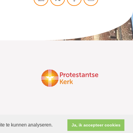
ite te kunnen analyseren.
Ja, ik accepteer cookies